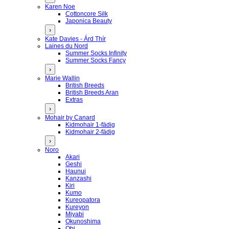
Karen Noe
Cottoncore Silk
Japonica Beauty
›
Kate Davies - Árd Thír
Laines du Nord
Summer Socks Infinity
Summer Socks Fancy
›
Marie Wallin
British Breeds
British Breeds Aran
Extras
›
Mohair by Canard
Kidmohair 1-fädig
Kidmohair 2-fädig
›
Noro
Akari
Geshi
Haunui
Kanzashi
Kiri
Kumo
Kureopatora
Kureyon
Miyabi
Okunoshima
Obi