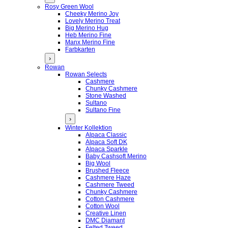
Rosy Green Wool
Cheeky Merino Joy
Lovely Merino Treat
Big Merino Hug
Heb Merino Fine
Manx Merino Fine
Farbkarten
›
Rowan
Rowan Selects
Cashmere
Chunky Cashmere
Stone Washed
Sultano
Sultano Fine
›
Winter Kollektion
Alpaca Classic
Alpaca Soft DK
Alpaca Sparkle
Baby Cashsoft Merino
Big Wool
Brushed Fleece
Cashmere Haze
Cashmere Tweed
Chunky Cashmere
Cotton Cashmere
Cotton Wool
Creative Linen
DMC Diamant
Felted Tweed