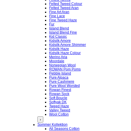
Felted Tweed Colour
Felted Tweed Aran
Fine Art Aran
Fine Lace
Fine Tweed Haze
Fur
Island Blend
Island Blend Fine
Kid Classic
Kidsilk Amore
Kidsilk Amore Shimmer
Kidsilk Haze
Kidsilk Haze Colour
Merino Aria
Moordale
Norwegian Wool
ROWAN Pom Poms
Pebble Island
Pure Alpaca
Pure Cashmere
Pure Wool Worsted
Rowan Finest
Rowan Sock
Soft Boucle
Softyak DK
Tweed Haze
Valley Tweed
Wool Cotton
›
Sommer Kollektion
All Seasons Cotton