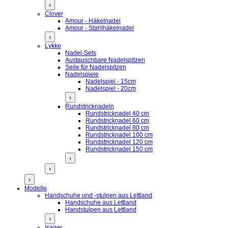
›
Clover
Amour - Häkelnadel
Amour - Stahlhäkelnadel
›
Lykke
Nadel-Sets
Austauschbare Nadelspitzen
Seile für Nadelspitzen
Nadelspiele
Nadelspiel - 15cm
Nadelspiel - 20cm
›
Rundstricknadeln
Rundstricknadel 40 cm
Rundstricknadel 60 cm
Rundstricknadel 80 cm
Rundstricknadel 100 cm
Rundstricknadel 120 cm
Rundstricknadel 150 cm
›
›
›
Modelle
Handschuhe und -stulpen aus Lettland
Handschuhe aus Lettland
Handstulpen aus Lettland
›
Isager