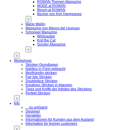
ROWAN Themen-Magazine
MODE at ROWAN
Bloom at ROWAN
Bücher von Kim Hargreaves
›
Marie Wallin
Magazine von Manos del Uruguay
Schoppel Magazine
Wollzauber
Knit the Cat
Sonder-Magazine
›
›
Workshops
Stricken Grundlagen
Nahtlos in Form gebracht
Beidhändig stricken
Fair Isle Stricken
Doubleface Stricken
Kreatives Stricken in Intarsien
Tipps und Kniffe der Artisten des Strickens
Perfekt Stricken
›
Info
... zu umGarnt
Designer
Hersteller
Informationen für Kunden aus dem Ausland
Information for foreign customers
›